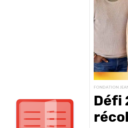
FONDATION JEA
Défi 
réco