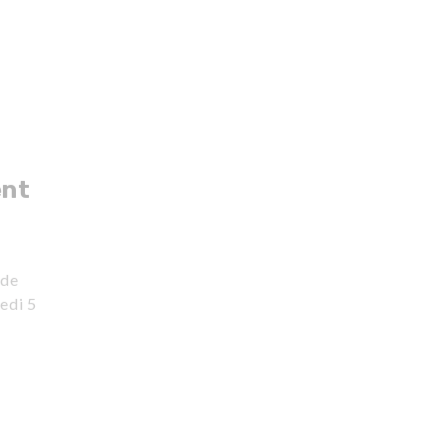
ent
 de
edi 5