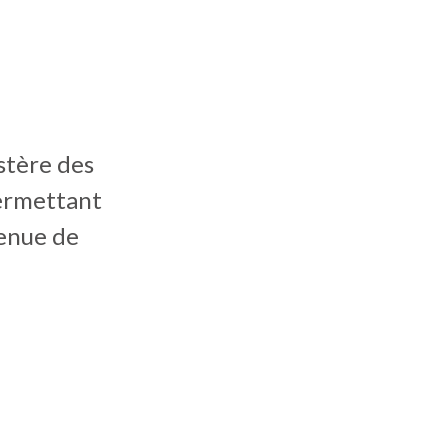
istère des
permettant
venue de