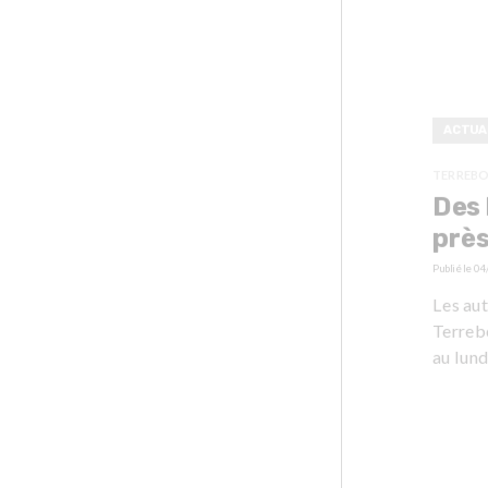
ACTUA
TERREB
Des 
près
Publié le
04
Les aut
Terreb
au lundi