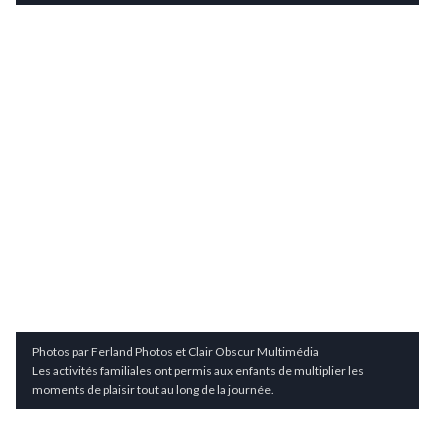
Photos par Ferland Photos et Clair Obscur Multimédia
Les activités familiales ont permis aux enfants de multiplier les
moments de plaisir tout au long de la journée.