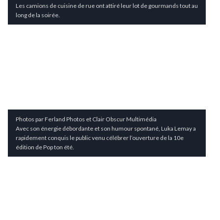
Les camions de cuisine de rue ont attiré leur lot de gourmands tout au
long de la soirée.
Photos par Ferland Photos et Clair Obscur Multimédia
Avec son énergie débordante et son humour spontané, Luka Lemay a
rapidement conquis le public venu célébrer l’ouverture de la 10e
édition de Pop ton été.