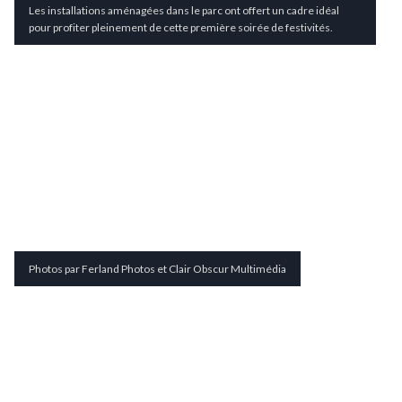
Les installations aménagées dans le parc ont offert un cadre idéal
pour profiter pleinement de cette première soirée de festivités.
Photos par Ferland Photos et Clair Obscur Multimédia