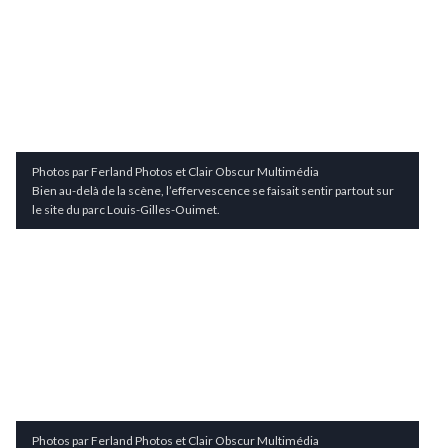
Photos par Ferland Photos et Clair Obscur Multimédia
Bien au-delà de la scène, l’effervescence se faisait sentir partout sur
le site du parc Louis-Gilles-Ouimet.
Photos par Ferland Photos et Clair Obscur Multimédia