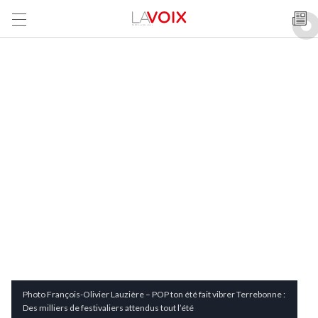
Photo François-Olivier Lauzière – POP ton été fait vibrer Terrebonne :
Des milliers de festivaliers attendus tout l’été