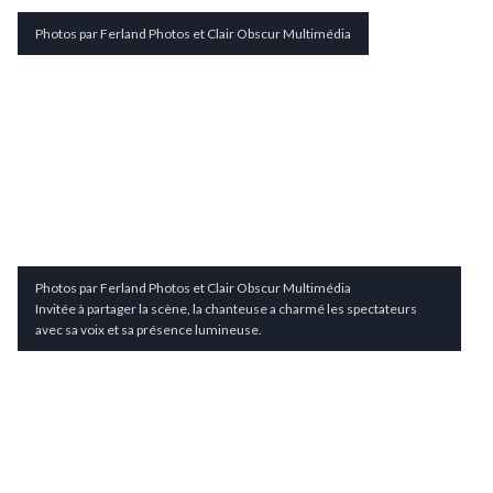
Photos par Ferland Photos et Clair Obscur Multimédia
Photos par Ferland Photos et Clair Obscur Multimédia
Invitée à partager la scène, la chanteuse a charmé les spectateurs
avec sa voix et sa présence lumineuse.