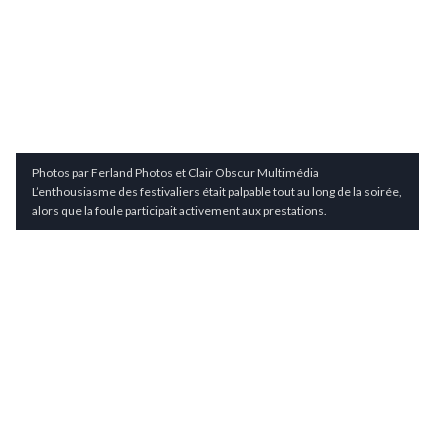
Photos par Ferland Photos et Clair Obscur Multimédia
L’enthousiasme des festivaliers était palpable tout au long de la soirée,
alors que la foule participait activement aux prestations.