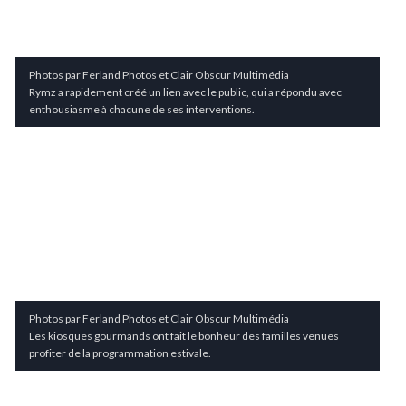
Photos par Ferland Photos et Clair Obscur Multimédia
Rymz a rapidement créé un lien avec le public, qui a répondu avec
enthousiasme à chacune de ses interventions.
Photos par Ferland Photos et Clair Obscur Multimédia
Les kiosques gourmands ont fait le bonheur des familles venues
profiter de la programmation estivale.