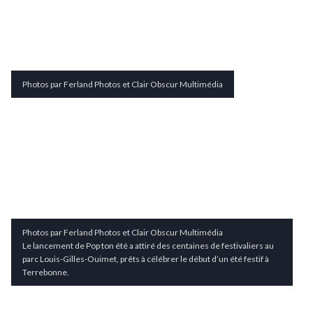
Photos par Ferland Photos et Clair Obscur Multimédia
Photos par Ferland Photos et Clair Obscur Multimédia
Le lancement de Pop ton été a attiré des centaines de festivaliers au
parc Louis-Gilles-Ouimet, prêts à célébrer le début d’un été festif à
Terrebonne.