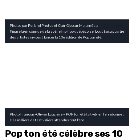
Photos par Ferland Photos et Clair Obscur Multimédia
Figure bien connue de la scène hip-hop québécoise, Loud faisait partie
des artistes invités à lancer la 10e édition de Pop ton été.
Photo François-Olivier Lauzière – POP ton été fait vibrer Terrebonne :
Des milliers de festivaliers attendus tout l’été
Pop ton été célèbre ses 10