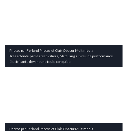
Photos par Ferland Photos et Clair Obscur Multimédia
Très attendu par les festivaliers, Matt Lang a livré une performance
électrisante devant une foule conquise.
Photos par Ferland Photos et Clair Obscur Multimédia